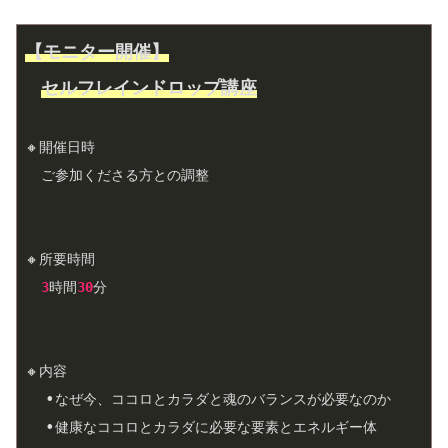
【モニター開催】
セルフレインドロップ
講座
🔸開催日時
ご参加くださる方との調整
🔸所要時間
3
時間
30
分
🔸内容
  •
なぜ今、ココロとカラダと魂のバランスが必要なのか
  •
健康なココロとカラダに必要な要素とエネルギー体