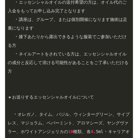
  ・
エッセンシャルオイルの送付希望の方は、オイル代のご
入金をもってお申し込み完了となります
  ・
、
講座は、グループ
または個別開催になります施術は足
裏になります　
  ・
膝下あたりから露出できるような服装でご参加いただけ
る方
  ・
ネイルアートをされている方は、エッセンシャルオイル
の成分と反応して溶ける可能性があることをご了承いただける
方
🔸お送りするエッセンシャルオイルについて
　・
オレガノ、タイム、バジル、ウィンターグリーン、サイプ
レス、マジョラム、ペパーミント、アロマシーズ、ヤングヴァ
、
・
ラー、ホワイトアンジェリカの
10
種類
各
0
.5ml
キャリアオ