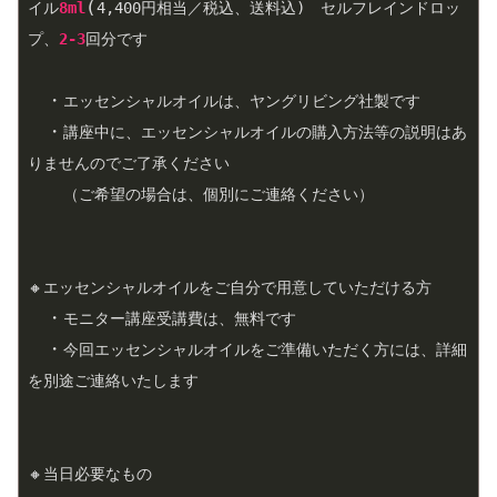
(
イル
8ml
4
,
400
円相当／税込、送料込)　セルフレインドロッ
プ、
2-3
回分です
　・
エッセンシャルオイルは、ヤングリビング社製です
　・
講座中に、エッセンシャルオイルの購入方法等の説明はあ
りませんのでご了承ください
（ご希望の場合は、個別にご連絡ください）
🔸エッセンシャルオイルをご自分で用意していただける方
　・
モニター講座受講費は、無料です
　・
今回エッセンシャルオイルをご準備いただく方には、詳細
を別途ご連絡いたします
🔸当日必要なもの