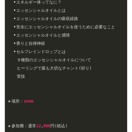
  •
エネルギー体ってなに？
  •
エッセンシャルオイルとは
  •
エッセンシャルオイルの吸収経路
  •
安全にエッセンシャルオイルを使うために必要なこと
  •
エッセンシャルオイルと感情
  •
香りと自律神経
  •
セルフレインドロップとは
９種類のエッセンシャルオイルについて
ヒーリングで最も大切なチャント(祈り)
実技
🔸場所：
zoom
🔸
参加費：通常
22
,
000
円(税込)