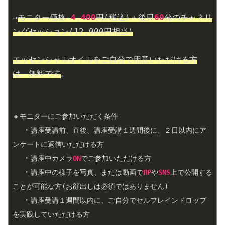
→
モニター価格 
4
,
400
円(税込)＋後日
60
分のチャネリ
ングセッション(
12
,
000
円相当)
エッセンシャルオイルをご自分で用意いただける方
は、無料です
。
🔸
モニターにご参加いただく条件
  ・
講座受講前、直後、講座受講１週間後に、２日以内にア
ンケートに返信いただける方
  ・
講座中カメラ
ON
でご参加いただける方
  ・
講座中の様子を写真、または動画で
HP
や
SNS
上で公開する
ことが可能な方(お顔出しは必須ではありません)
  ・
講座受講１週間以内に、ご自分でセルフレインドロップ
を実践していただける方